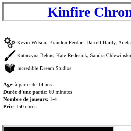
Kinfire Chroni
evin Wilson, Brandon Perdue, Darrell Hardy, Adel
K
atarzyna Bekus, Kate Redesiuk, Sandra Chlewinsk
K
ncredible Dream Studios
I
Age
: à partir de 14 ans
Durée d'une partie
: 60 minutes
Nombre de joueurs
: 1-4
Prix
: 150 euros