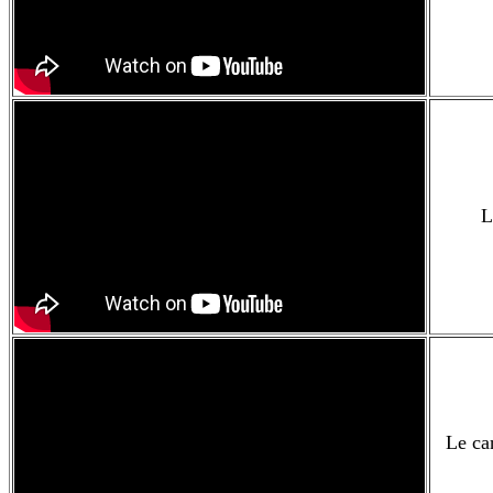
L
Le ca